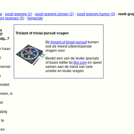
ge
-
nooit grappig (1)
-
nooit grappig zinnen (2)
-
nooit grappig humor (3)
-
nooit gr
pig grappen (5)
-
Volgende
is
Triviant of trivial pursuit vragen
IT
ig...?
Bij
triviant of trivial pursuit
komen
ook de meest uiteenlopende
n haan
vragen voor.
t
Bestel een van de leuke specials
of basis editie bij
Bol.com
en speel
samen aan de hand van vele
penvel
unieke en leuke vragen.
n
vestiet
men, is
it
ppig
 te
ren