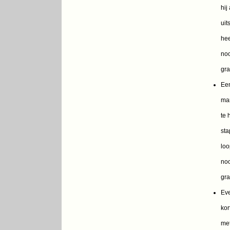
hij 
uit
hee
noo
gra
Ee
ma
te 
sta
loo
noo
gra
Eve
kor
me