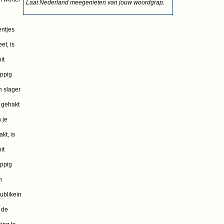
Laat Nederland meegenieten van jouw woordgrap.
ntjes
et, is
it
ppig
 slager
 gehakt
 je
kt, is
it
ppig
n
ublikein
 de