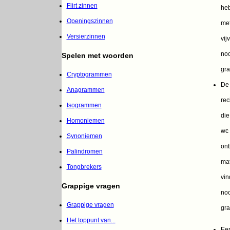
Flirt zinnen
he
Openingszinnen
met
Versierzinnen
vij
noo
Spelen met woorden
gra
Cryptogrammen
De
Anagrammen
rec
Isogrammen
die
Homoniemen
wc
Synoniemen
ont
Palindromen
mat
Tongbrekers
vind
Grappige vragen
noo
Grappige vragen
gra
Het toppunt van...
Een