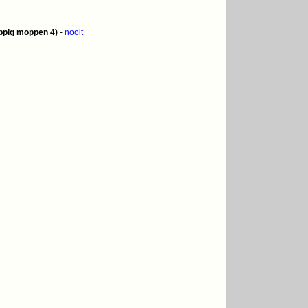
appig moppen 4)
-
nooit