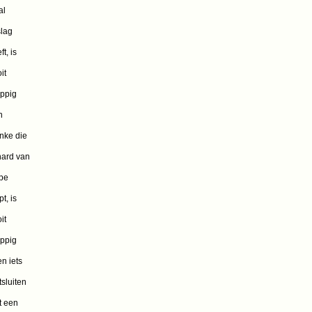
al
slag
ft, is
it
ppig
n
nke die
hard van
pe
pt, is
it
ppig
n iets
tsluiten
t een