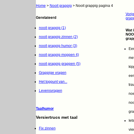
Home
>
Nooit grappig
> Nooit grappig pagina 4
Vori
Gerelateerd
grap
nooit grappig (1)
Wat 
NOO
nooit grappig zinnen (2)
grapp
nooit grappig humor (3)
Ee
nooit grappig moppen 4)
me
nooit grappig grappen (5)
kip
Grappige vragen
ee
Het toppunt van...
tra
Levensvragen
noe
noo
Taalhumor
gra
Versiertrucs met taal
Iets
Fix zinnen
vie