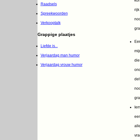
kon
Raadsels
rijk
Spreekwoorden
noo
Verkooptalk
gra
Grappige plaatjes
Ee
Liefde is...
mij
Verjaardag man humor
die
Verjaardag vrouw humor
ond
delf
noo
gra
Ie
ee
all
vra