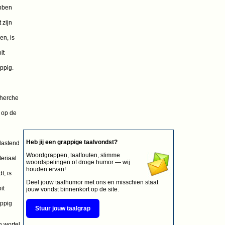
bben
 zijn
ven, is
it
ppig.
herche
 op de
Heb jij een grappige taalvondst?
lastend
Woordgrappen, taalfouten, slimme
eriaal
woordspelingen of droge humor — wij
houden ervan!
t, is
Deel jouw taalhumor met ons en misschien staat
it
jouw vondst binnenkort op de site.
ppig
Stuur jouw taalgrap
 wortel