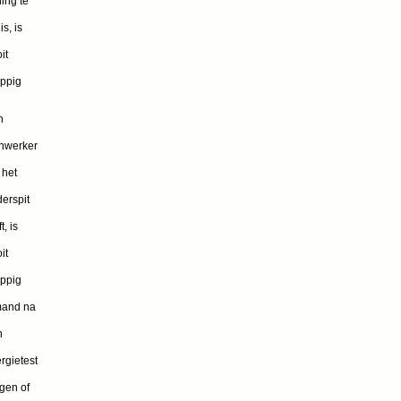
ing te
 is, is
it
ppig
n
nwerker
 het
erspit
t, is
it
ppig
mand na
n
ergietest
gen of