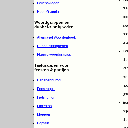
Levensvragen
die
Nooit Grappig
pee
Woordgrappen en
zwe
dubbel-zinnigheden
noo
Alternatief Woordenboek
gra
Dubbelzinnigheden
Een
Flauwe woordgrapjes
die
Taalgrappen voor
van
feesten & partijen
maa
Bananenhumor
noo
Feestregels
gra
Fietshumor
Ee
Limericks
rep
Moppen
die
Peptalk