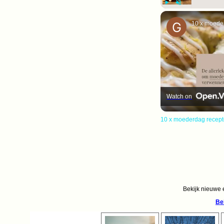
Play
Unmute
10 x moede
Watch on
10 x moederdag recep
Bekijk nieuwe e
Be