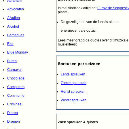
Abraham
In mei vindt ook altijd het
Eurovisie Songfestiv
Advocaten
plaats.
Afvallen
De gezelligheid van de fans is al een
Alcohol
energiecentrale op zich
Barbecues
Lees meer grappige quotes over dit muzikale
Bier
muziekfeest
Blue Monday
Buren
Spreuken per seizoen
Carnaval
Lente spreuken
Chocolade
Zomer spreuken
Computers
Herfst spreuken
Communie
Winter spreuken
Crimineel
Dieren
Dromen
Zoek spreuken & quotes