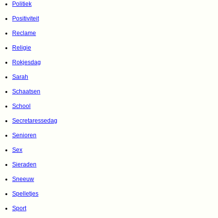
Politiek
Positiviteit
Reclame
Religie
Rokjesdag
Sarah
Schaatsen
School
Secretaressedag
Senioren
Sex
Sieraden
Sneeuw
Spelletjes
Sport