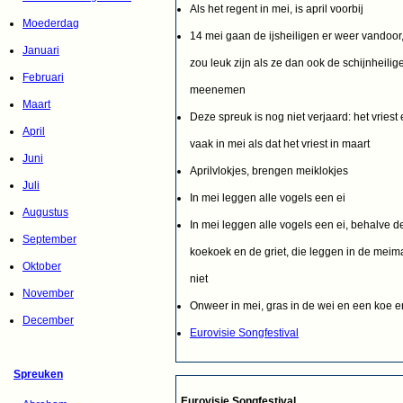
Als het regent in mei, is april voorbij
Moederdag
14 mei gaan de ijsheiligen er weer vandoor,
Januari
zou leuk zijn als ze dan ook de schijnheilig
Februari
meenemen
Maart
Deze spreuk is nog niet verjaard: het vriest
April
vaak in mei als dat het vriest in maart
Juni
Aprilvlokjes, brengen meiklokjes
Juli
In mei leggen alle vogels een ei
Augustus
In mei leggen alle vogels een ei, behalve d
September
koekoek en de griet, die leggen in de mei
Oktober
niet
November
Onweer in mei, gras in de wei en een koe er
December
Eurovisie Songfestival
Spreuken
Eurovisie Songfestival