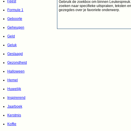
Feest
Gebruik de zoekbox om binnen Leukespreuk.n
zoeken naar specifieke uitspraken, teksten e
gezegdes over je favoriete onderwerp.
Formule 1
Geboorte
Geheugen
Geld
Geluk
Geslaagd
Gezondheid
Halloween
Hemel
Huwelijk
Inspirerend
Jaarboek
Kerstmis
Koffie