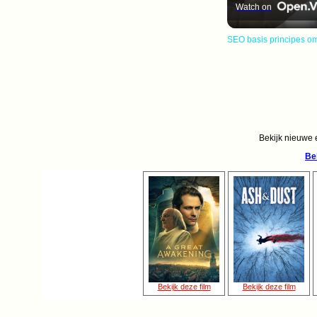
Watch on
SEO basis principes o
Bekijk nieuwe e
Be