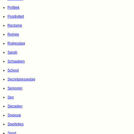
Politiek
Positiviteit
Reclame
Religie
Rokjesdag
Sarah
Schaatsen
School
Secretaressedag
Senioren
Sex
Sieraden
Sneeuw
Spelletjes
Sport