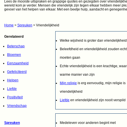
Lees de mooiste uitspraken en grappige quotes en gezegden over vriendelijkhei
wereld kom je verder. Mensen die vriendelijk zijn tegen elkaar hebben meer plez
gevoel van het helpen van elkaar. Met een beetje hulp, aandacht en genegenhei
Home
>
Spreuken
> Vriendelijkheid
Gerelateerd
Welke wijsheid is groter dan vriendelijkhei
Beterschap
Beleefdheid en vriendelijkheid zouden echt 
Bloemen
moeten gaan
Eenzaamheid
Echte vriendelijkheid is een krachtige, waa
Gefeliciteerd
warme manier van zijn
Helpen
Mijn religie
is erg eenvoudig, mijn religie is
Liefde
vriendelijkheid
Positiviteit
Liefde
en vriendelijkheid zijn nooit verspild
Vriendschap
Spreuken
Medeleven voor anderen begint met