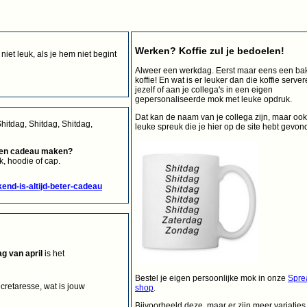
Werken? Koffie zul je bedoelen!
iet leuk, als je hem niet begint
Alweer een werkdag. Eerst maar eens een ba
koffie! En wat is er leuker dan die koffie serve
jezelf of aan je collega's in een eigen
gepersonaliseerde mok met leuke opdruk.
Dat kan de naam van je collega zijn, maar oo
Shitdag, Shitdag, Shitdag,
leuke spreuk die je hier op de site hebt gevon
een cadeau maken?
, hoodie of cap.
kend-is-altijd-beter-cadeau
g van april
is het
Bestel je eigen persoonlijke mok in onze
Spre
cretaresse, wat is jouw
shop
.
Bijvoorbeeld deze, maar er zijn meer variaties