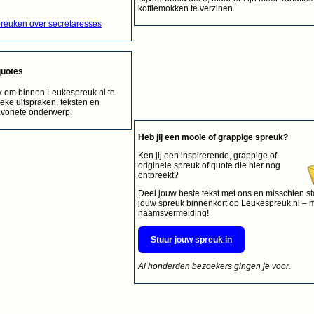
koffiemokken te verzinen.
reuken over secretaresses
quotes
 om binnen Leukespreuk.nl te
eke uitspraken, teksten en
avoriete onderwerp.
Heb jij een mooie of grappige spreuk?
Ken jij een inspirerende, grappige of
originele spreuk of quote die hier nog
ontbreekt?
Deel jouw beste tekst met ons en misschien st
jouw spreuk binnenkort op Leukespreuk.nl – 
naamsvermelding!
Stuur jouw spreuk in
Al honderden bezoekers gingen je voor.