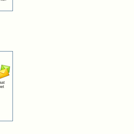
aat
met