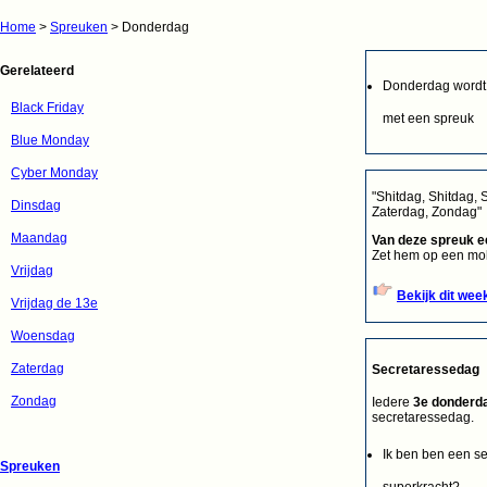
Home
>
Spreuken
> Donderdag
Gerelateerd
Donderdag wordt n
Black Friday
met een spreuk
Blue Monday
Cyber Monday
"Shitdag, Shitdag, 
Dinsdag
Zaterdag, Zondag"
Maandag
Van deze spreuk 
Zet hem op een mok
Vrijdag
Bekijk dit wee
Vrijdag de 13e
Woensdag
Zaterdag
Secretaressedag
Zondag
Iedere
3e donderda
secretaressedag.
Ik ben ben een se
Spreuken
superkracht?