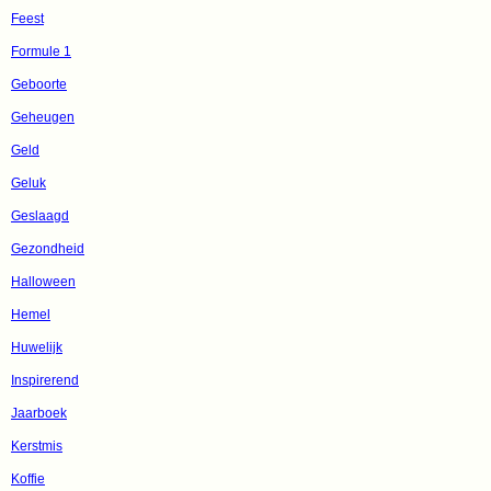
Feest
Formule 1
Geboorte
Geheugen
Geld
Geluk
Geslaagd
Gezondheid
Halloween
Hemel
Huwelijk
Inspirerend
Jaarboek
Kerstmis
Koffie