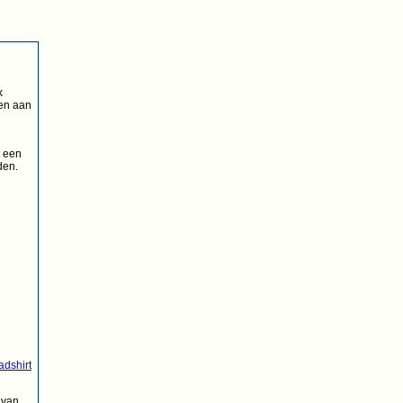
k
ren aan
k een
den.
adshirt
 van