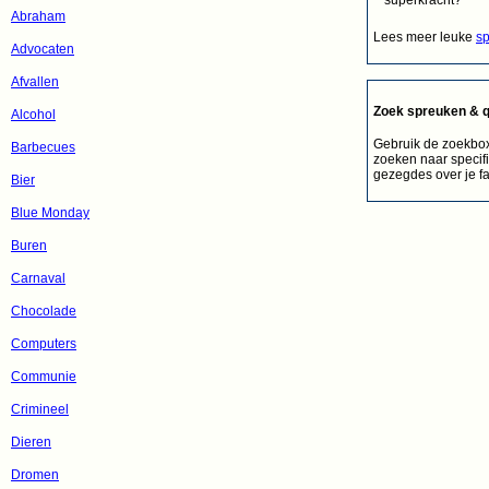
Abraham
Lees meer leuke
sp
Advocaten
Afvallen
Zoek spreuken & 
Alcohol
Gebruik de zoekbox
Barbecues
zoeken naar specifi
gezegdes over je f
Bier
Blue Monday
Buren
Carnaval
Chocolade
Computers
Communie
Crimineel
Dieren
Dromen