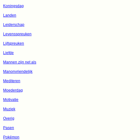
Koningsdag
Landen
Leiderschap
Levensspreuken
Lijfspreuken
Liefde
Mannen zijn net als
Manonvriendelijk
Mediteren
Moederdag
Motivatie
Muziek
Overig
Pasen
Pokémon